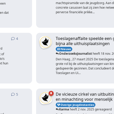
machtspiramide van de jeugdzorg. Aan d
 een
concrete casussen laat zij zien hoe netw
perverse financiële prikke...
 en dat
Toeslagenaffaite speelde een g
4
4
antwoorden
bijna alle uithuisplaatsingen
rd
Nieuws
OnderzoeksJournalist
heeft
18 nov. 
 of
to’s
Den Haag , 27 maart 2025 De toeslagena
kt hun
grote rol bij de uithuisplaatsingen van ki
gedupeerde gezinnen. Dat concludeert 
Toeslagen en Ui...
De vicieuze cirkel van uitbuit
5
5
antwoorden
en minachting voor menselijk 
Overige jeugdinstanties
Karma
heeft
2 nov. 2025
gereageerd