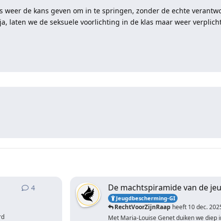
ds weer de kans geven om in te springen, zonder de echte verantw
, laten we de seksuele voorlichting in de klas maar weer verplicht
De machtspiramide van de je
4
4
antwoorden
Jeugdbescherming-GI
RechtVoorZijnRaap
heeft
10 dec. 202
rd
Met Maria-Louise Genet duiken we diep i