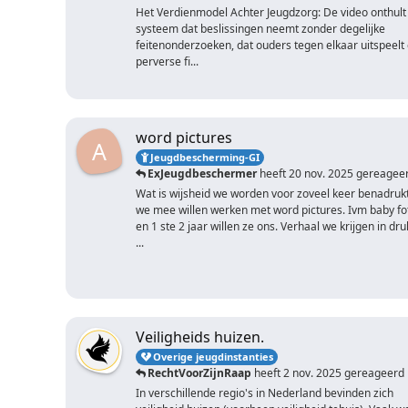
Het Verdienmodel Achter Jeugdzorg: De video onthult
systeem dat beslissingen neemt zonder degelijke
feitenonderzoeken, dat ouders tegen elkaar uitspeelt
perverse fi...
word pictures
A
Jeugdbescherming-GI
ExJeugdbeschermer
heeft
20 nov. 2025
gereagee
Wat is wijsheid we worden voor zoveel keer benadrukt
we mee willen werken met word pictures. Ivm baby fo
en 1 ste 2 jaar willen ze ons. Verhaal we krijgen in dru
...
Veiligheids huizen.
Overige jeugdinstanties
RechtVoorZijnRaap
heeft
2 nov. 2025
gereageerd
In verschillende regio's in Nederland bevinden zich