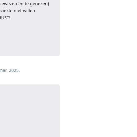
 (bewezen en te genezen)
ziekte niet willen
RUST!
Reageren
mar. 2025
.
Reageren