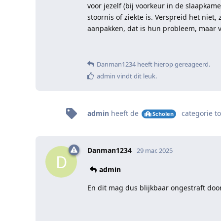
voor jezelf (bij voorkeur in de slaapkam
stoornis of ziekte is. Verspreid het niet
aanpakken, dat is hun probleem, maar 
Danman1234
heeft hierop gereageerd
.
admin
vindt dit leuk
.
admin
heeft de
categorie
to
Scholen
Danman1234
29 mar. 2025
D
admin
En dit mag dus blijkbaar ongestraft do