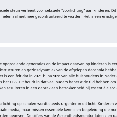
nciële steun verleent voor seksuele “voorlichting” aan kinderen. Dit
g helemaal niet mee geconfronteerd te worden. Het is een ernstige
 de opgroeiende generaties en de impact daarvan op kinderen is een
kstructuren en gezinsdynamiek van de afgelopen decennia hebben
t is een feit dat in 2021 bijna 50% van alle huishoudens in Neder
s het CBS. Dit houdt in dat veel ouders beperkt de tijd hebben o
an resulteren in een gebrek aan betrokkenheid bij essentiële soci
orlichting op scholen wordt steeds urgenter in dit licht. Kinderen
ciale media, maar missen essentiële kennis en begeleiding die no
en gegeven. De cijfers van de Gezondheidsmonitor laten zien dat