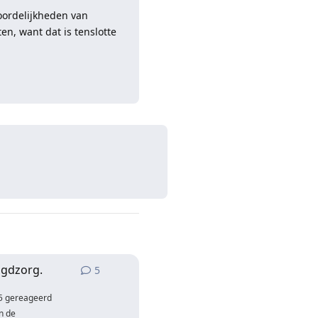
oordelijkheden van
en, want dat is tenslotte
Reageren
ugdzorg.
5
5
antwoorden
5
gereageerd
n de