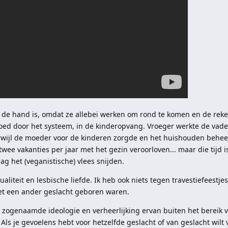
 de hand is, omdat ze allebei werken om rond te komen en de reke
ed door het systeem, in de kinderopvang. Vroeger werkte de vad
wijl de moeder voor de kinderen zorgde en het huishouden behee
wee vakanties per jaar met het gezin veroorloven... maar die tijd i
g het (veganistische) vlees snijden.
liteit en lesbische liefde. Ik heb ook niets tegen travestiefeestjes
t een ander geslacht geboren waren.
e zogenaamde ideologie en verheerlijking ervan buiten het bereik 
! Als je gevoelens hebt voor hetzelfde geslacht of van geslacht wil