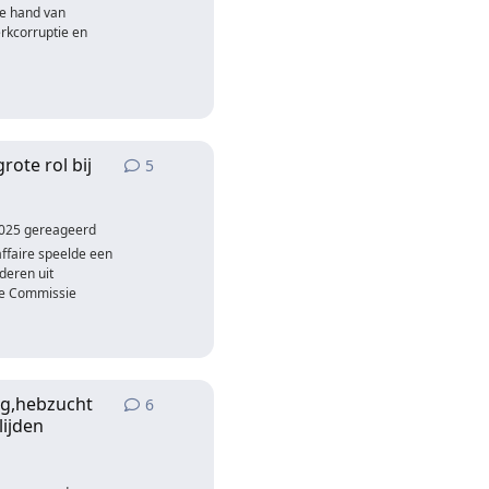
e hand van
erkcorruptie en
rote rol bij
5
5
antwoorden
2025
gereageerd
ffaire speelde een
nderen uit
de Commissie
ing,hebzucht
6
6
antwoorden
lijden