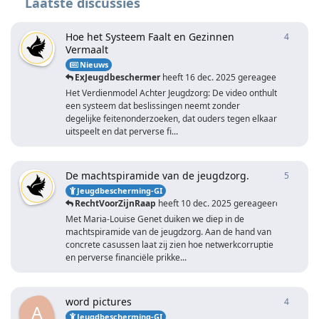
Laatste discussies
Hoe het Systeem Faalt en Gezinnen
4
4
antwo
Vermaalt
Nieuws
ExJeugdbeschermer
heeft
16 dec. 2025
gereageerd
Het Verdienmodel Achter Jeugdzorg: De video onthult
een systeem dat beslissingen neemt zonder
degelijke feitenonderzoeken, dat ouders tegen elkaar
uitspeelt en dat perverse fi...
De machtspiramide van de jeugdzorg.
5
5
antwo
Jeugdbescherming-GI
RechtVoorZijnRaap
heeft
10 dec. 2025
gereageerd
Met Maria-Louise Genet duiken we diep in de
machtspiramide van de jeugdzorg. Aan de hand van
concrete casussen laat zij zien hoe netwerkcorruptie
en perverse financiële prikke...
word pictures
4
4
antwo
A
Jeugdbescherming-GI