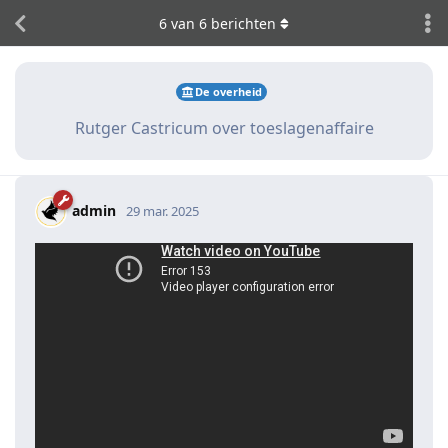
6
van
6
berichten
De overheid
Rutger Castricum over toeslagenaffaire
admin
29 mar. 2025