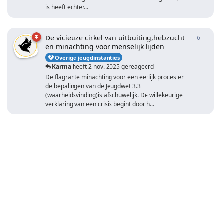
is heeft echter...
De vicieuze cirkel van uitbuiting,hebzucht
6
6
antwo
en minachting voor menselijk lijden
Overige jeugdinstanties
Karma
heeft
2 nov. 2025
gereageerd
De flagrante minachting voor een eerlijk proces en
de bepalingen van de Jeugdwet 3.3
(waarheidsvinding)is afschuwelijk. De willekeurige
verklaring van een crisis begint door h...