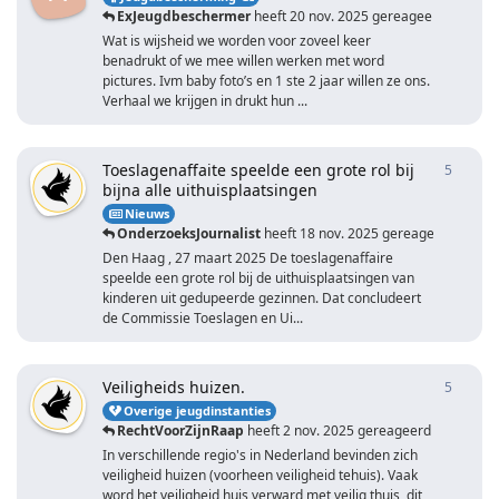
ExJeugdbeschermer
heeft
20 nov. 2025
gereageerd
Wat is wijsheid we worden voor zoveel keer
benadrukt of we mee willen werken met word
pictures. Ivm baby foto’s en 1 ste 2 jaar willen ze ons.
Verhaal we krijgen in drukt hun ...
Toeslagenaffaite speelde een grote rol bij
5
5
antwo
bijna alle uithuisplaatsingen
Nieuws
OnderzoeksJournalist
heeft
18 nov. 2025
gereageerd
Den Haag , 27 maart 2025 De toeslagenaffaire
speelde een grote rol bij de uithuisplaatsingen van
kinderen uit gedupeerde gezinnen. Dat concludeert
de Commissie Toeslagen en Ui...
Veiligheids huizen.
5
5
antwo
Overige jeugdinstanties
RechtVoorZijnRaap
heeft
2 nov. 2025
gereageerd
In verschillende regio's in Nederland bevinden zich
veiligheid huizen (voorheen veiligheid tehuis). Vaak
word het veiligheid huis verward met veilig thuis, dit