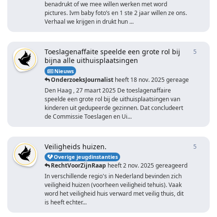
benadrukt of we mee willen werken met word
pictures. Ivm baby foto’s en 1 ste 2 jaar willen ze ons.
Verhaal we krijgen in drukt hun ...
Toeslagenaffaite speelde een grote rol bij
5
5
antwo
bijna alle uithuisplaatsingen
Nieuws
OnderzoeksJournalist
heeft
18 nov. 2025
gereageerd
Den Haag , 27 maart 2025 De toeslagenaffaire
speelde een grote rol bij de uithuisplaatsingen van
kinderen uit gedupeerde gezinnen. Dat concludeert
de Commissie Toeslagen en Ui...
Veiligheids huizen.
5
5
antwo
Overige jeugdinstanties
RechtVoorZijnRaap
heeft
2 nov. 2025
gereageerd
In verschillende regio's in Nederland bevinden zich
veiligheid huizen (voorheen veiligheid tehuis). Vaak
word het veiligheid huis verward met veilig thuis, dit
is heeft echter...