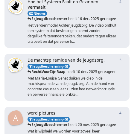
Hoe het Systeem Faalt en Gezinnen
4
4
antwo
Vermaalt
Nieuws
ExJeugdbeschermer
heeft
16 dec. 2025
gereageerd
Het Verdienmodel Achter Jeugdzorg: De video onthult
een systeem dat beslissingen neemt zonder
degelijke feitenonderzoeken, dat ouders tegen elkaar
uitspeelt en dat perverse fi...
De machtspiramide van de jeugdzorg.
5
5
antwo
Jeugdbescherming-GI
RechtVoorZijnRaap
heeft
10 dec. 2025
gereageerd
Met Maria-Louise Genet duiken we diep in de
machtspiramide van de jeugdzorg. Aan de hand van
concrete casussen laat zij zien hoe netwerkcorruptie
en perverse financiële prikke...
word pictures
4
4
antwo
A
Jeugdbescherming-GI
ExJeugdbeschermer
heeft
20 nov. 2025
gereageerd
Wat is wijsheid we worden voor zoveel keer