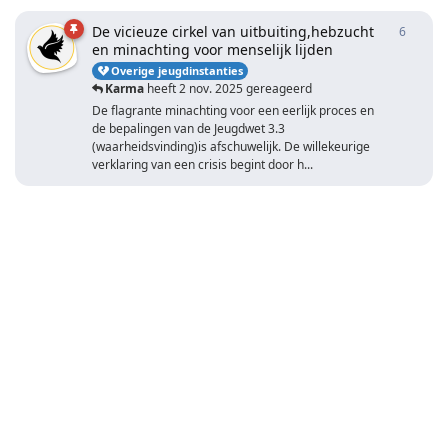
De vicieuze cirkel van uitbuiting,hebzucht
6
6
antwo
en minachting voor menselijk lijden
Overige jeugdinstanties
Karma
heeft
2 nov. 2025
gereageerd
De flagrante minachting voor een eerlijk proces en
de bepalingen van de Jeugdwet 3.3
(waarheidsvinding)is afschuwelijk. De willekeurige
verklaring van een crisis begint door h...