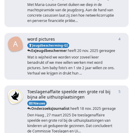
Met Maria-Louise Genet duiken we diep in de
machtspiramide van de jeugdzorg. Aan de hand van
concrete casussen laat zij zien hoe netwerkcorruptie
en perverse financiële prikke...
word pictures
4
4
antwo
A
Jeugdbescherming-GI
ExJeugdbeschermer
heeft
20 nov. 2025
gereageerd
Wat is wijsheid we worden voor zoveel keer
benadrukt of we mee willen werken met word
pictures. Ivm baby foto’s en 1 ste 2 jaar willen ze ons.
Verhaal we krijgen in drukt hun ...
Toeslagenaffaite speelde een grote rol bij
5
5
antwo
bijna alle uithuisplaatsingen
Nieuws
OnderzoeksJournalist
heeft
18 nov. 2025
gereageerd
Den Haag , 27 maart 2025 De toeslagenaffaire
speelde een grote rol bij de uithuisplaatsingen van
kinderen uit gedupeerde gezinnen. Dat concludeert
de Commissie Toeslagen en Ui...