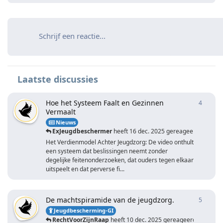
Schrijf een reactie...
Laatste discussies
Hoe het Systeem Faalt en Gezinnen
4
4
antwo
Vermaalt
Nieuws
ExJeugdbeschermer
heeft
16 dec. 2025
gereageerd
Het Verdienmodel Achter Jeugdzorg: De video onthult
een systeem dat beslissingen neemt zonder
degelijke feitenonderzoeken, dat ouders tegen elkaar
uitspeelt en dat perverse fi...
De machtspiramide van de jeugdzorg.
5
5
antwo
Jeugdbescherming-GI
RechtVoorZijnRaap
heeft
10 dec. 2025
gereageerd