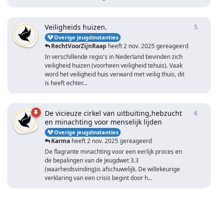
Veiligheids huizen.
5
5
antwo
Overige jeugdinstanties
RechtVoorZijnRaap
heeft
2 nov. 2025
gereageerd
In verschillende regio's in Nederland bevinden zich
veiligheid huizen (voorheen veiligheid tehuis). Vaak
word het veiligheid huis verward met veilig thuis, dit
is heeft echter...
De vicieuze cirkel van uitbuiting,hebzucht
6
6
antwo
en minachting voor menselijk lijden
Overige jeugdinstanties
Karma
heeft
2 nov. 2025
gereageerd
De flagrante minachting voor een eerlijk proces en
de bepalingen van de Jeugdwet 3.3
(waarheidsvinding)is afschuwelijk. De willekeurige
verklaring van een crisis begint door h...