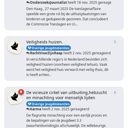
OnderzoeksJournalist
heeft
18 nov. 2025
gereageerd
Den Haag , 27 maart 2025 De toeslagenaffaire
speelde een grote rol bij de uithuisplaatsingen van
kinderen uit gedupeerde gezinnen. Dat concludeert
de Commissie Toeslagen en Ui...
Veiligheids huizen.
5
5
antwo
Overige jeugdinstanties
RechtVoorZijnRaap
heeft
2 nov. 2025
gereageerd
In verschillende regio's in Nederland bevinden zich
veiligheid huizen (voorheen veiligheid tehuis). Vaak
word het veiligheid huis verward met veilig thuis, dit
is heeft echter...
De vicieuze cirkel van uitbuiting,hebzucht
6
6
antwo
en minachting voor menselijk lijden
Overige jeugdinstanties
Karma
heeft
2 nov. 2025
gereageerd
De flagrante minachting voor een eerlijk proces en
de bepalingen van de Jeugdwet 3.3
(waarheidsvinding)is afschuwelijk. De willekeurige