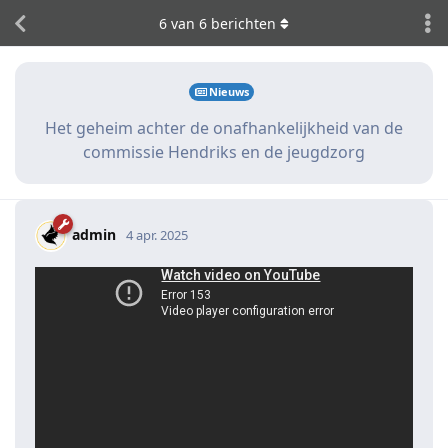
6
van
6
berichten
Nieuws
Het geheim achter de onafhankelijkheid van de
commissie Hendriks en de jeugdzorg
admin
4 apr. 2025