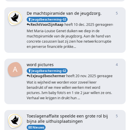
De machtspiramide van de jeugdzorg.
5
5
antwo
Jeugdbescherming-GI
RechtVoorZijnRaap
heeft
10 dec. 2025
gereageerd
Met Maria-Louise Genet duiken we diep in de
machtspiramide van de jeugdzorg. Aan de hand van
concrete casussen laat zij zien hoe netwerkcorruptie
en perverse financiële prikke...
word pictures
4
4
antwo
A
Jeugdbescherming-GI
ExJeugdbeschermer
heeft
20 nov. 2025
gereageerd
Wat is wijsheid we worden voor zoveel keer
benadrukt of we mee willen werken met word
pictures. Ivm baby foto’s en 1 ste 2 jaar willen ze ons.
Verhaal we krijgen in drukt hun ...
Toeslagenaffaite speelde een grote rol bij
5
5
antwo
bijna alle uithuisplaatsingen
Nieuws