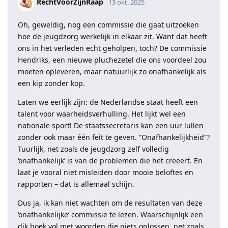
RechtVoorZijnRaap
13 okt. 2025
Oh, geweldig, nog een commissie die gaat uitzoeken
hoe de jeugdzorg werkelijk in elkaar zit. Want dat heeft
ons in het verleden echt geholpen, toch? De commissie
Hendriks, een nieuwe pluchezetel die ons voordeel zou
moeten opleveren, maar natuurlijk zo onafhankelijk als
een kip zonder kop.
Laten we eerlijk zijn: de Nederlandse staat heeft een
talent voor waarheidsverhulling. Het lijkt wel een
nationale sport! De staatssecretaris kan een uur lullen
zonder ook maar één feit te geven. “Onafhankelijkheid”?
Tuurlijk, net zoals de jeugdzorg zelf volledig
‘onafhankelijk’ is van de problemen die het creëert. En
laat je vooral niet misleiden door mooie beloftes en
rapporten – dat is allemaal schijn.
Dus ja, ik kan niet wachten om de resultaten van deze
‘onafhankelijke’ commissie te lezen. Waarschijnlijk een
dik boek vol met woorden die niets oplossen, net zoals