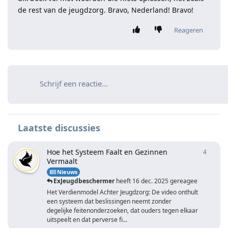
de rest van de jeugdzorg. Bravo, Nederland! Bravo!
Reageren
Schrijf een reactie...
Laatste discussies
Hoe het Systeem Faalt en Gezinnen
4
4
antwo
Vermaalt
Nieuws
ExJeugdbeschermer
heeft
16 dec. 2025
gereageerd
Het Verdienmodel Achter Jeugdzorg: De video onthult
een systeem dat beslissingen neemt zonder
degelijke feitenonderzoeken, dat ouders tegen elkaar
uitspeelt en dat perverse fi...